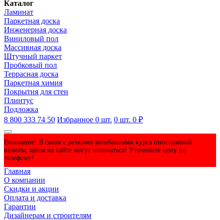
Каталог
Ламинат
Паркетная доска
Инженерная доска
Виниловый пол
Массивная доска
Штучный паркет
Пробковый пол
Террасная доска
Паркетная химия
Покрытия для стен
Плинтус
Подложка
8 800 333 74 50
Избранное
0
шт.
0
шт.
0 ₽
Внимание! В связи с резкими колебаниями курса иностранной
валюты, цены на сайте могут отличаться! Уточняйте цену по
телефону!
Главная
О компании
Скидки и акции
Оплата и доставка
Гарантии
Дизайнерам и строителям