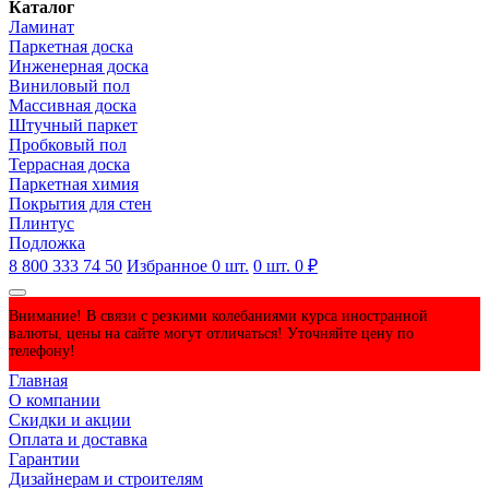
Каталог
Ламинат
Паркетная доска
Инженерная доска
Виниловый пол
Массивная доска
Штучный паркет
Пробковый пол
Террасная доска
Паркетная химия
Покрытия для стен
Плинтус
Подложка
8 800 333 74 50
Избранное
0
шт.
0
шт.
0 ₽
Внимание! В связи с резкими колебаниями курса иностранной
валюты, цены на сайте могут отличаться! Уточняйте цену по
телефону!
Главная
О компании
Скидки и акции
Оплата и доставка
Гарантии
Дизайнерам и строителям