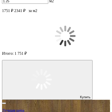
м2
1751 ₽
2341 ₽
за м2
Итого:
1 751 ₽
Купить
Лучшая цена