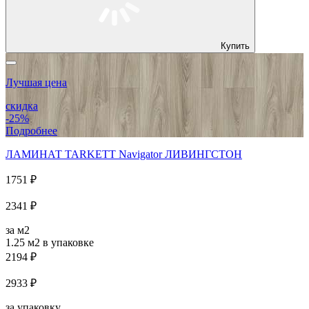
Купить
Лучшая цена
скидка
-25%
Подробнее
ЛАМИНАТ TARKETT Navigator ЛИВИНГСТОН
1751 ₽
2341 ₽
за м2
1.25 м2
в упаковке
2194 ₽
2933 ₽
за упаковку