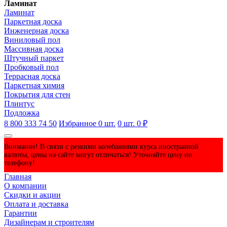
Ламинат
Ламинат
Паркетная доска
Инженерная доска
Виниловый пол
Массивная доска
Штучный паркет
Пробковый пол
Террасная доска
Паркетная химия
Покрытия для стен
Плинтус
Подложка
8 800 333 74 50
Избранное
0
шт.
0
шт.
0 ₽
Внимание! В связи с резкими колебаниями курса иностранной
валюты, цены на сайте могут отличаться! Уточняйте цену по
телефону!
Главная
О компании
Скидки и акции
Оплата и доставка
Гарантии
Дизайнерам и строителям